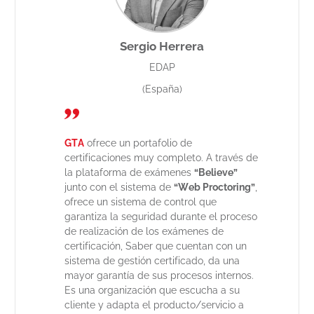
ñil Garcia
Sergio Herrera
G
ccesos
EDAP
(España)
 de
GTA
pude
GTA
ofrece un portafolio de
GTA
se dest
 había perdido
certificaciones muy completo. A través de
la calidad 
te trabajo en
la plataforma de exámenes
“Believe”
fondo como 
país y tengo
junto con el sistema de
“Web Proctoring”
,
plataforma
er más
ofrece un sistema de control que
es una empr
r mejorando
garantiza la seguridad durante el proceso
aún cuando 
 un ascenso.
de realización de los exámenes de
procedimen
certificación, Saber que cuentan con un
rápido que 
er de
GTA
con
sistema de gestión certificado, da una
constantes 
ositiva, recibí
mayor garantía de sus procesos internos.
necesidades
ra aprender y
Es una organización que escucha a su
n.
cliente y adapta el producto/servicio a