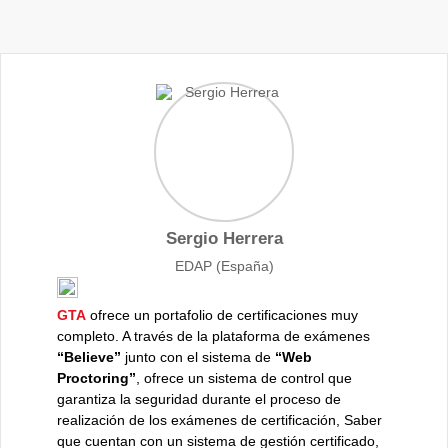
ia
Sergio Herrera
EDAP
(España)
nseguir
GTA
ofrece un portafolio de certificaciones muy
GTA
se d
demia.
completo. A través de la plataforma de exámenes
de sus m
e de mi
“Believe”
junto con el sistema de
“Web
por su p
 más
Proctoring”
, ofrece un sistema de control que
que es u
garantiza la seguridad durante el proceso de
cuando t
realización de los exámenes de certificación, Saber
además l
l cual
que cuentan con un sistema de gestión certificado,
constant