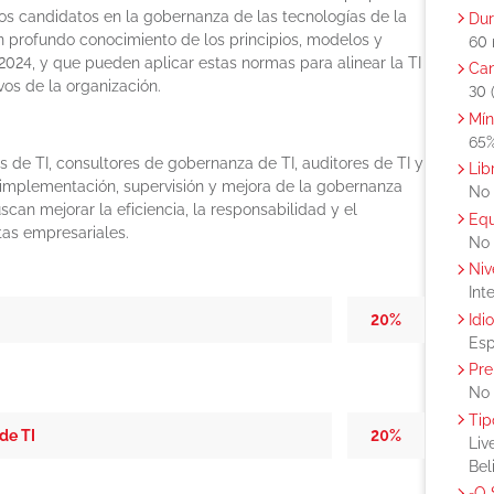
los candidatos en la gobernanza de las tecnologías de la
Dur
 profundo conocimiento de los principios, modelos y
60 
2024, y que pueden aplicar estas normas para alinear la TI
Can
vos de la organización.
30 
Mín
65
es de TI, consultores de gobernanza de TI, auditores de TI y
Lib
 implementación, supervisión y mejora de la gobernanza
No
scan mejorar la eficiencia, la responsabilidad y el
Equ
tas empresariales.
No
Niv
Int
Idi
20%
Esp
Pre
No
Tip
de TI
20%
Liv
Bel
₂O 