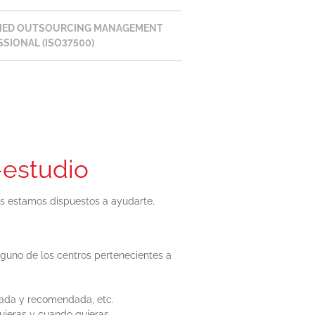
FIED OUTSOURCING MANAGEMENT
SIONAL (ISO37500)
-estudio
os estamos dispuestos a ayudarte.
lguno de los centros pertenecientes a
usada y recomendada, etc.
eras y cuando quieras.