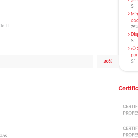
Si
Mín
opo
de TI
75
Dis
Sí
₂O 
par
Sí
I
30%
Certifi
CERTI
PROFES
CERTI
PROFES
adas