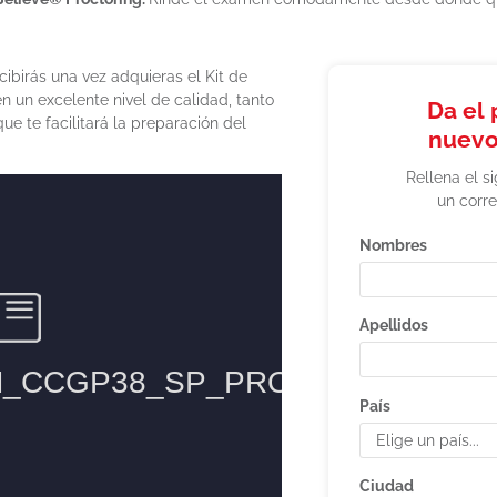
ibirás una vez adquieras el Kit de
 un excelente nivel de calidad, tanto
Da el 
ue te facilitará la preparación del
nuevo
Rellena el s
un corre
Nombres
Apellidos
País
Ciudad