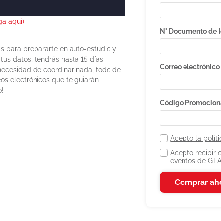
ga aquí)
N° Documento de 
s para prepararte en auto-estudio y
tus datos, tendrás hasta 15 días
Correo electrónico
 necesidad de coordinar nada, todo de
os electrónicos que te guiarán
o!
Código Promocion
Acepto la polít
Acepto recibir
eventos de GTA
Comprar ah