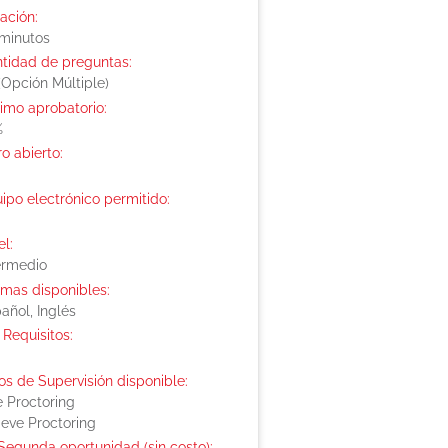
ación:
minutos
tidad de preguntas:
(Opción Múltiple)
imo aprobatorio:
%
ro abierto:
ipo electrónico permitido:
el:
ermedio
omas disponibles:
añol, Inglés
 Requisitos:
os de Supervisión disponible:
e Proctoring
ieve Proctoring
Segunda oportunidad (sin costo):