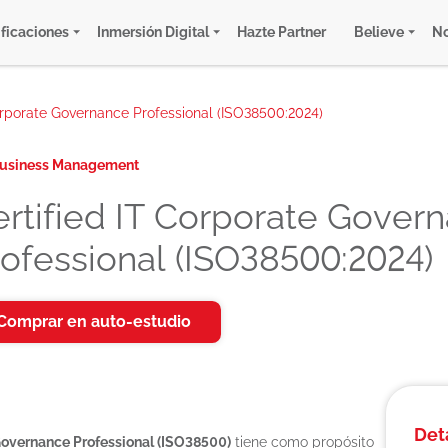
ificaciones
Inmersión Digital
Hazte Partner
Believe
No
orporate Governance Professional (ISO38500:2024)
usiness Management
ertified IT Corporate Gover
ofessional (ISO38500:2024)
Comprar en auto-estudio
Det
 Governance Professional (ISO38500)
tiene como propósito