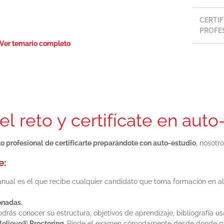
CERTI
PROFES
Ver temario completo
 del tiempo
l reto y certifícate en auto
to profesional
de certificarte preparándote con auto-estudio
, nosotr
e:
anual es el que recibe cualquier candidato que toma formación en a
onadas.
odrás conocer su estructura, objetivos de aprendizaje, bibliografía 
Believe® Proctoring.
Rinde el examen cómodamente desde donde qui