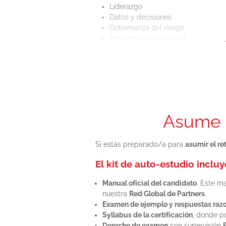
Liderazgo
Datos y decisiones
Gobernanza del riesgo
Responsabilidad social
Viabilidad y rendimiento a lo largo
Asume e
Si estás preparado/a para
asumir el re
El kit de auto-estudio incluy
Manual oficial del candidato
. Este m
nuestra
Red Global de Partners
.
Examen de ejemplo y respuestas raz
Syllabus de la certificación
, donde p
Derecho de examen
con supervisión