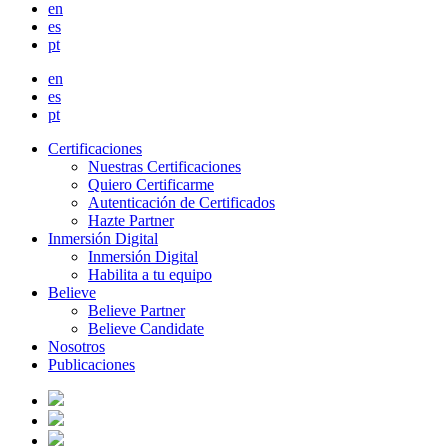
en
es
pt
en
es
pt
Certificaciones
Nuestras Certificaciones
Quiero Certificarme
Autenticación de Certificados
Hazte Partner
Inmersión Digital
Inmersión Digital
Habilita a tu equipo
Believe
Believe Partner
Believe Candidate
Nosotros
Publicaciones