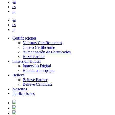
en
es
pt
en
es
pt
Certificaciones
Nuestras Certificaciones
Quiero Certificarme
Autenticación de Certificados
Hazte Partner
Inmersión Digital
Inmersión Digital
Habilita a tu equipo
Believe
Believe Partner
Believe Candidate
Nosotros
Publicaciones