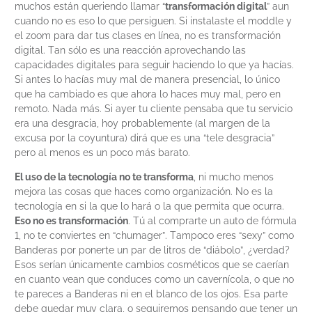
muchos están queriendo llamar “
transformación digital
” aun
cuando no es eso lo que persiguen. Si instalaste el moddle y
el zoom para dar tus clases en línea, no es transformación
digital. Tan sólo es una reacción aprovechando las
capacidades digitales para seguir haciendo lo que ya hacías.
Si antes lo hacías muy mal de manera presencial, lo único
que ha cambiado es que ahora lo haces muy mal, pero en
remoto. Nada más. Si ayer tu cliente pensaba que tu servicio
era una desgracia, hoy probablemente (al margen de la
excusa por la coyuntura) dirá que es una “tele desgracia”
pero al menos es un poco más barato.
El uso de la tecnología no te transforma
, ni mucho menos
mejora las cosas que haces como organización. No es la
tecnología en si la que lo hará o la que permita que ocurra.
Eso no es transformación
. Tú al comprarte un auto de fórmula
1, no te conviertes en “chumager”. Tampoco eres “sexy” como
Banderas por ponerte un par de litros de “diábolo”, ¿verdad?
Esos serían únicamente cambios cosméticos que se caerían
en cuanto vean que conduces como un cavernícola, o que no
te pareces a Banderas ni en el blanco de los ojos. Esa parte
debe quedar muy clara, o seguiremos pensando que tener un