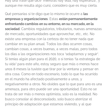
Hay una frase que dice “mientras hay vida, hay esperanza”, y
aunque me resulta algo cursi, considero que es muy cierta.
Qué pensarías si te digo que lo mismo le ocurre a
las
empresas y organizaciones
. Estas
están permanentemente
enfrentando cambios en su entorno, en su mercado, en la
sociedad
. Cambios regulatorios, tributarios, nuevas amenazas
de mercado, oportunidades que aprovechar, etc., etc. No
existe una empresa con la certeza de no tener nada que
cambiar en su plan anual. Todos los días ocurren cosas,
cambian cosas, a veces buenas, a veces malas, pero todos
los días a las organizaciones nos toca “adaptarnos y seguir”.
Si tenías algún plan para el 2020, o si tenías “la estrategia de
tu vida” para este año, estoy seguro que más o menos hace
unos 8 meses la tuviste que tirar por la ventana y pensar en
otra cosa. Como en todo escenario, todo lo que ha ocurrido
en el mundo ha afectado positivamente a unos, y
negativamente a otros. No olvides que lo que para uno es una
amenaza, para otro puede ser una oportunidad. Esto no se
trata de ser más o menos optimista, solo es la realidad. No
busco consolar al desconsolado, solo busco aterrizar el
principio de adaptación que estamos viviendo, y al que