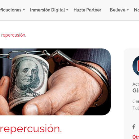
ificaciones
Inmersión Digital
Hazte Partner
Believe
No
 repercusión.
Ace
Gl
Ce
Tal
 repercusión.
Otr